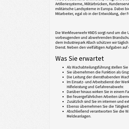
Artilleriesysteme, Militärbrücken, Kundenser
militärische Landsysteme in Europa. Dabei b
Mitarbeiter, egal ob in der Entwicklung, der 
Die Werkfeuerwehr KNDS sorgt rund um die U
vorbeugenden und abwehrenden Brandschutz,
dem Industriepark Allach schützen wir täglic
Dienst. Neben den vielfältigen Aufgaben au
Was Sie erwartet
Als Wachabteilungsführung stellen Si
Sie übernehmen die Funktion als Grup
Die Leitung der diensthabenden Wac
Im Einsatz- und Arbeitsdienst der W
Hilfeleistung und Gefahrenabwehr.
Darüber hinaus wirken Sie in einem 
Bei feuergefährlichen Arbeiten übern
Zusätzlich sind Sie im internen und e
Ebenso übernehmen Sie die Tätigkeit
Abschließend verantworten Sie die W
Meldeanlagen.