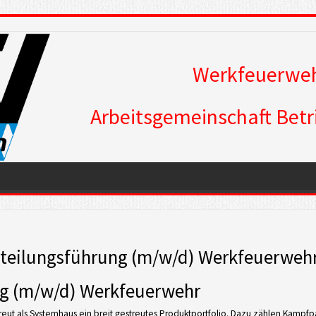
Werkfeuerweh
Arbeitsgemeinschaft Betr
eilungsführung (m/w/d) Werkfeuerweh
g (m/w/d) Werkfeuerwehr
treut als Systemhaus ein breit gestreutes Produktportfolio. Dazu zählen Kamp