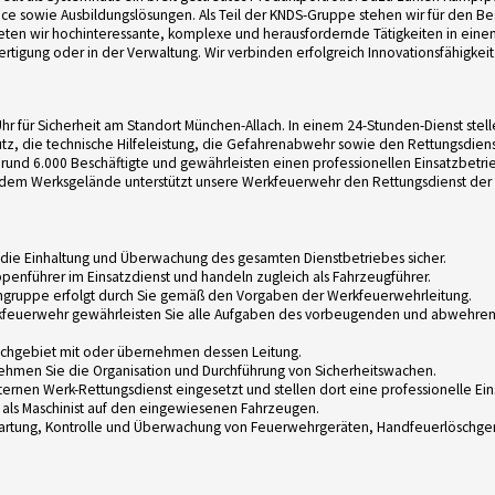
vice sowie Ausbildungslösungen. Als Teil der KNDS-Gruppe stehen wir für den Beg
ieten wir hochinteressante, komplexe und herausfordernde Tätigkeiten in eine
Fertigung oder in der Verwaltung. Wir verbinden erfolgreich Innovationsfähigkeit 
hr für Sicherheit am Standort München-Allach. In einem 24-Stunden-Dienst ste
 die technische Hilfeleistung, die Gefahrenabwehr sowie den Rettungsdienst
h rund 6.000 Beschäftigte und gewährleisten einen professionellen Einsatzbetrie
f dem Werksgelände unterstützt unsere Werkfeuerwehr den Rettungsdienst der
e die Einhaltung und Überwachung des gesamten Dienstbetriebes sicher.
penführer im Einsatzdienst und handeln zugleich als Fahrzeugführer.
hgruppe erfolgt durch Sie gemäß den Vorgaben der Werkfeuerwehrleitung.
erkfeuerwehr gewährleisten Sie alle Aufgaben des vorbeugenden und abwehre
Fachgebiet mit oder übernehmen dessen Leitung.
ehmen Sie die Organisation und Durchführung von Sicherheitswachen.
xternen Werk-Rettungsdienst eingesetzt und stellen dort eine professionelle Ein
 als Maschinist auf den eingewiesenen Fahrzeugen.
artung, Kontrolle und Überwachung von Feuerwehrgeräten, Handfeuerlöschger