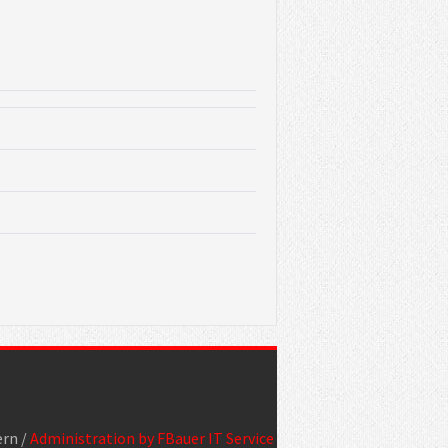
ern /
Administration by FBauer IT Service