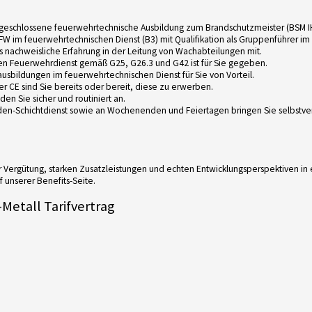
abgeschlossene feuerwehrtechnische Ausbildung zum Brandschutzmeister (BSM I
W im feuerwehrtechnischen Dienst (B3) mit Qualifikation als Gruppenführer im 
s nachweisliche Erfahrung in der Leitung von Wachabteilungen mit.
 den Feuerwehrdienst gemäß G25, G26.3 und G42 ist für Sie gegeben.
sbildungen im feuerwehrtechnischen Dienst für Sie von Vorteil.
er CE sind Sie bereits oder bereit, diese zu erwerben.
en Sie sicher und routiniert an.
nden-Schichtdienst sowie an Wochenenden und Feiertagen bringen Sie selbstver
rer Vergütung, starken Zusatzleistungen und echten Entwicklungsperspektiven i
 unserer Benefits-Seite.
Metall Tarifvertrag