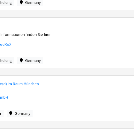
chulung
Germany
 Informationen finden Sie hier
FeuReX
chulung
Germany
/w/d) im Raum München
 GmbH
r
Germany