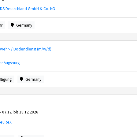
DS Deutschland GmbH & Co. KG
hr
Germany
rwehr- / Bodendienst (m/w/d)
hr Augsburg
ftigung
Germany
- 07.12. bis 18.12.2026
FeuReX