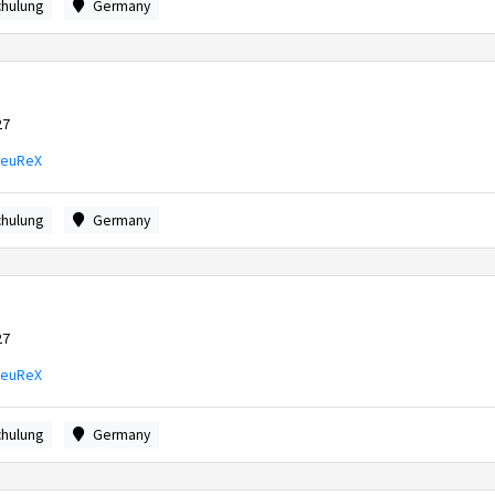
chulung
Germany
27
FeuReX
chulung
Germany
27
FeuReX
chulung
Germany