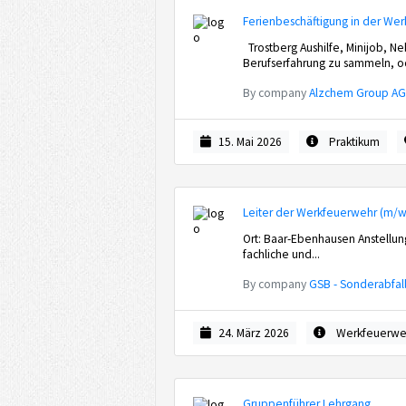
Ferienbeschäftigung in der We
Trostberg Aushilfe, Minijob, 
Berufserfahrung zu sammeln, od
By company
Alzchem Group A
15. Mai 2026
Praktikum
Leiter der Werkfeuerwehr (m/w
Ort: Baar-Ebenhausen Anstellung
fachliche und...
By company
GSB - Sonderabfal
24. März 2026
Werkfeuerwe
Gruppenführer Lehrgang