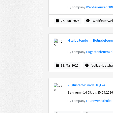
By company
Werkfeuerwehr KN
26. Juni 2026
Werkfeuerwe
Mitarbeitende im Betriebsfeue
By company
Flughafenfeuerwe
31. Mai 2026
Vollzeitbeschä
Zugführer/-in nach BayFwG
Zeitraum:- 14.09. bis 25.09.2026
By company
Feuerwehrschule 