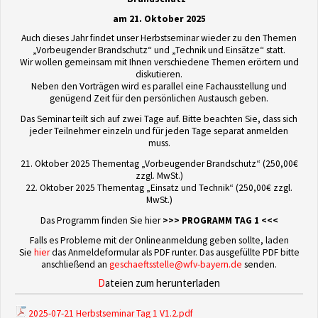
am 21. Oktober 2025
Auch dieses Jahr findet unser Herbstseminar wieder zu den Themen
„Vorbeugender Brandschutz“ und „Technik und Einsätze“ statt.
Wir wollen gemeinsam mit Ihnen verschiedene Themen erörtern und
diskutieren.
Neben den Vorträgen wird es parallel eine Fachausstellung und
genügend Zeit für den persönlichen Austausch geben.
Das Seminar teilt sich auf zwei Tage auf. Bitte beachten Sie, dass sich
jeder Teilnehmer einzeln und für jeden Tage separat anmelden
muss.
21. Oktober 2025 Thementag „Vorbeugender Brandschutz“ (250,00€
zzgl. MwSt.)
22. Oktober 2025 Thementag „Einsatz und Technik“ (250,00€ zzgl.
MwSt.)
Das Programm finden Sie hier
>>> PROGRAMM TAG 1 <<<
Falls es Probleme mit der Onlineanmeldung geben sollte, laden
Sie
hier
das Anmeldeformular als PDF runter. Das ausgefüllte PDF bitte
anschließend an
geschaeftsstelle@wfv-bayern.de
senden.
Dateien zum herunterladen
2025-07-21 Herbstseminar Tag 1 V1.2.pdf