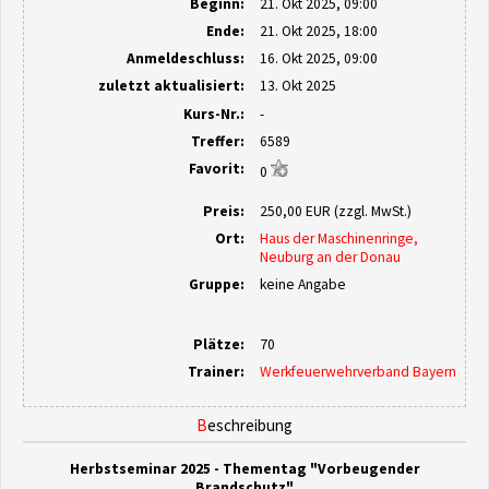
Beginn:
21. Okt 2025,
09:00
Ende:
21. Okt 2025,
18:00
Anmelde​schluss:
16. Okt 2025,
09:00
zuletzt aktualisiert:
13. Okt 2025
Kurs-Nr.:
-
Treffer:
6589
Favorit:
0
Preis:
250,00 EUR (zzgl. MwSt.)
Ort:
Haus der Maschinenringe,
Neuburg an der Donau
Gruppe:
keine Angabe
Plätze:
70
Trainer:
Werkfeuerwehrverband Bayern
Beschreibung
Herbstseminar 2025 - Thementag "Vorbeugender
Brandschutz"